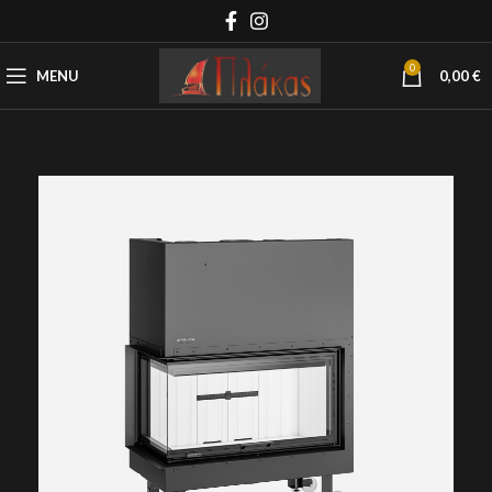
0
MENU
0,00
€