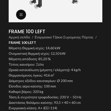
Click to enlarge
FRAME 100 LEFT
Αρχική σελίδα
Ενεργειακα Τζάκια Συρώμενης Πόρτας
FRAME 100 LEFT
Μέγιστη Θερμική ισχύς: 14,60 kW
Ονομαστική θερμική ισχύς: 12,50 kW
Μέγιστη απόδοση: 85,20 %
Τύπος καυσίμου: Ξύλο
Ωριαία κατανάλωση (μέγιστη / ελάχιστη): 4 kg/h
Θερμαινόμενος όγκος: 416 m³
Διάμετρος εξόδου καυσαερίων: Ø 200 mm
Είσοδος αέρα καύσης: 100 mm
Καθαρό βάρος: 320 kg
Τάση & συχνότητα τροφοδοσίας: 230 V – 50 Hz
Διαστάσεις θαλάμου καύσης: 93,5 × 40 × 60 cm
Ενεργειακή κλάση: A+ (EEI 114)