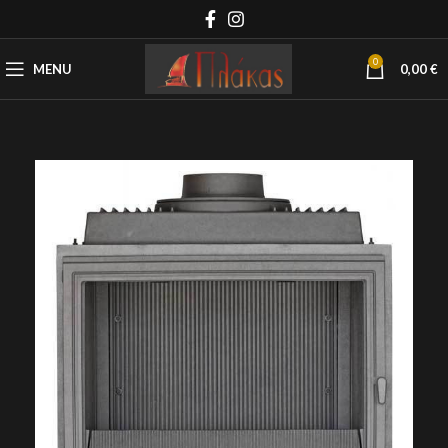
0
MENU
0,00
€