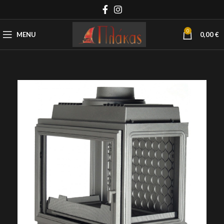
0
MENU
0,00
€